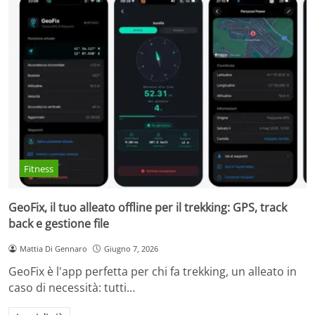
Fitness
GeoFix, il tuo alleato offline per il trekking: GPS, track
back e gestione file
Mattia Di Gennaro
Giugno 7, 2026
GeoFix è l'app perfetta per chi fa trekking, un alleato in
caso di necessità: tutti…