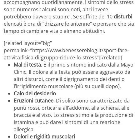
accompagnano quotidianamente. I sintomi dello stress
sono numerosi: alcuni sono noti, altri invece
potrebbero davvero stupirci. Se soffrite dei 10
disturbi
elencati è ora di “drizzare le antenne” e pensare che sia
tempo di cambiare vita o almeno abitudini.
[related layout=”big”
permalink=”https://www.benessereblog.it/sport-fare-
attivita-fisica-di-gruppo-riduce-lo-stress”][/related]
Mal di testa
. È il primo sintomo indicato dalla Mayo
Clinic. Il dolore alla testa può essere aggravato da
altri disturbi, come il digrignamento dei denti o
l’irrigidimento muscolare (più su quelli dopo).
Calo del desiderio
Eruzioni cutanee
. Di solito sono caratterizzate da
punti rossi, orticaria all’addome, alla schiena, alle
braccia e al viso. Lo stress stimola la produzione di
istamina e può dare i sintomi di una reazione
allergica.
Dolori e rigidità muscolari