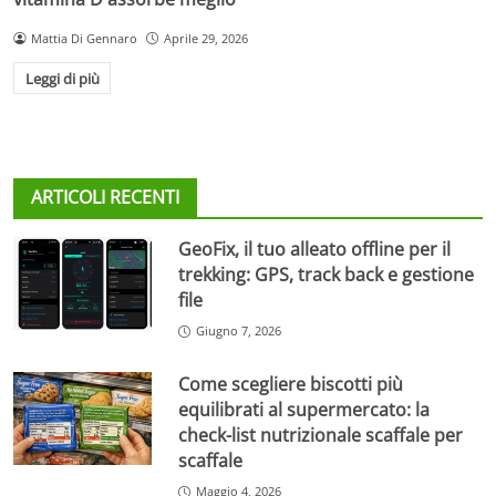
Mattia Di Gennaro
Aprile 29, 2026
Leggi di più
ARTICOLI RECENTI
GeoFix, il tuo alleato offline per il
trekking: GPS, track back e gestione
file
Giugno 7, 2026
Come scegliere biscotti più
equilibrati al supermercato: la
check-list nutrizionale scaffale per
scaffale
Maggio 4, 2026