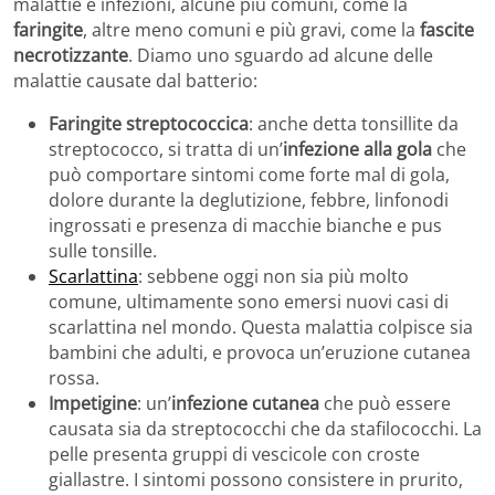
malattie e infezioni, alcune più comuni, come la
faringite
, altre meno comuni e più gravi, come la
fascite
necrotizzante
. Diamo uno sguardo ad alcune delle
malattie causate dal batterio:
Faringite streptococcica
: anche detta tonsillite da
streptococco, si tratta di un’
infezione alla gola
che
può comportare sintomi come forte mal di gola,
dolore durante la deglutizione, febbre, linfonodi
ingrossati e presenza di macchie bianche e pus
sulle tonsille.
Scarlattina
: sebbene oggi non sia più molto
comune, ultimamente sono emersi nuovi casi di
scarlattina nel mondo. Questa malattia colpisce sia
bambini che adulti, e provoca un’eruzione cutanea
rossa.
Impetigine
: un’
infezione cutanea
che può essere
causata sia da streptococchi che da stafilococchi. La
pelle presenta gruppi di vescicole con croste
giallastre. I sintomi possono consistere in prurito,