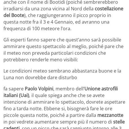
anche con il nome di Bootidi (poiché sembrerebbero
irradiarsi da una zona vicina al Nord della
costellazione
del Boote
), che raggiungeranno il picco proprio in
questa notte fra il 3 e 4 Gennaio, ed avranno una
frequenza di 100 meteore l’ora.
Gli esperti fanno sapere che quest’anno sarà possibile
ammirare questo spettacolo al meglio, poiché pare che
il meteo non preveda particolari condizioni che
potrebbero renderle meno visibili:
Le condizioni meteo sembrano abbastanza buone e la
Luna non dovrebbe dare disturbo
fa sapere
Paolo Volpini
, membro dell’
Unione astrofili
italiani (Uai)
, il quale spiega anche che se avete
intenzione di ammirare lo spettacolo, dovrete aspettare
fino a tarda notte. Ebbene si, bisognerà fare le ore
piccole questa notte, poiché a partire dalla
mezzanotte
in poi vedrete aumentare sempre più il numero di
stelle
cadenti
, con un picco che sarà raggiunto intorno alle 3