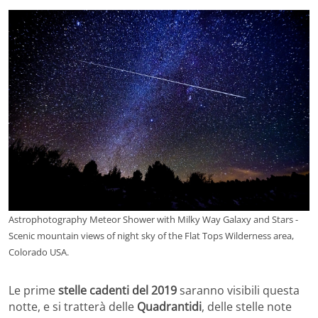
Astrophotography Meteor Shower with Milky Way Galaxy and Stars -
Scenic mountain views of night sky of the Flat Tops Wilderness area,
Colorado USA.
Le prime
stelle cadenti del 2019
saranno visibili questa
notte, e si tratterà delle
Quadrantidi
, delle stelle note