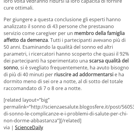
loro volta vedranno ridursi la loro capacità di fornire
cure ottimali.
Per giungere a questa conclusione gli esperti hanno
analizzato il sonno di 43 persone che prestavano
servizio come caregiver per un
membro della famiglia
affetto da demenza
. Tutti i partecipanti avevano più di
50 anni. Esaminando la qualità del sonno ed altri
parametri, i ricercatori hanno scoperto che quasi il 92%
dei partecipanti ha sperimentato una
scarsa qualità del
sonno
, si è svegliato frequentemente, ha avuto bisogno
di più di 40 minuti per
riuscire ad addormentarsi
e ha
dormito meno di sei ore a notte, al di sotto del totale
raccomandato di 7 o 8 ore a notte.
[related layout=”big”
permalink=”http://scienzaesalute.blogosfere.it/post/5605
di-sonno-le-complicanze-e-i-problemi-di-salute-per-chi-
non-dorme-abbastanza”][/related]
via |
ScienceDaily