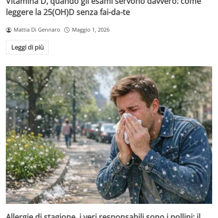
Vitamina D, quando gli esami servono davvero: come
leggere la 25(OH)D senza fai-da-te
Mattia Di Gennaro
Maggio 1, 2026
Leggi di più
Allergie di stagione, i veri responsabili sono i pollini: il