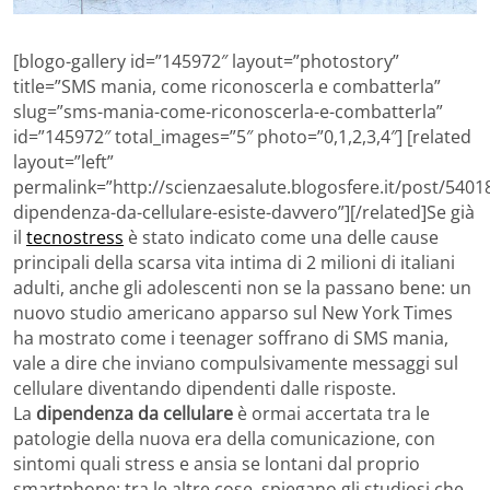
[blogo-gallery id=”145972″ layout=”photostory”
title=”SMS mania, come riconoscerla e combatterla”
slug=”sms-mania-come-riconoscerla-e-combatterla”
id=”145972″ total_images=”5″ photo=”0,1,2,3,4″] [related
layout=”left”
permalink=”http://scienzaesalute.blogosfere.it/post/54018
dipendenza-da-cellulare-esiste-davvero”][/related]Se già
il
tecnostress
è stato indicato come una delle cause
principali della scarsa vita intima di 2 milioni di italiani
adulti, anche gli adolescenti non se la passano bene: un
nuovo studio americano apparso sul New York Times
ha mostrato come i teenager soffrano di SMS mania,
vale a dire che inviano compulsivamente messaggi sul
cellulare diventando dipendenti dalle risposte.
La
dipendenza da cellulare
è ormai accertata tra le
patologie della nuova era della comunicazione, con
sintomi quali stress e ansia se lontani dal proprio
smartphone: tra le altre cose, spiegano gli studiosi che