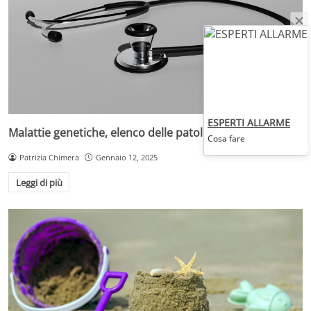
ESPERTI ALLARME
Malattie genetiche, elenco delle patologie più comuni
Cosa fare
Patrizia Chimera
Gennaio 12, 2025
Leggi di più