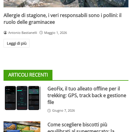
Allergie di stagione, i veri responsabili sono i pollini: il
ruolo delle graminacee
Antonio Bastianelli
Maggio 1, 2026
Leggi di più
ARTICOLI RECENTI
GeoFix, il tuo alleato offline per il
trekking: GPS, track back e gestione
file
Giugno 7, 2026
Come scegliere biscotti più
equilibrati al supermercato: la