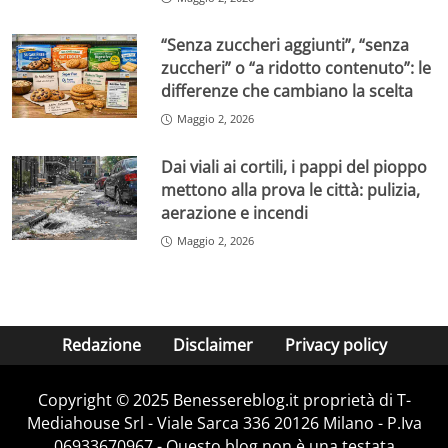
“Senza zuccheri aggiunti”, “senza
zuccheri” o “a ridotto contenuto”: le
differenze che cambiano la scelta
Maggio 2, 2026
Dai viali ai cortili, i pappi del pioppo
mettono alla prova le città: pulizia,
aerazione e incendi
Maggio 2, 2026
Redazione
Disclaimer
Privacy policy
Copyright © 2025 Benessereblog.it proprietà di T-
Mediahouse Srl - Viale Sarca 336 20126 Milano - P.Iva
06933670967 - Questo blog non è una testata