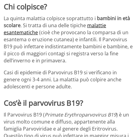
Chi colpisce?
La quinta malattia colpisce soprattutto i
bambini in età
scolare
. Si tratta di una delle tipiche
malattie
esantematiche
(cioè che provocano la comparsa di un
esantema o eruzione cutanea) e infantili. Il Parvovirus
B19 può infettare indistintamente bambini e bambine, e
il picco di maggiori contagi si registra verso la fine
dell’inverno e in primavera.
Casi di epidemie di Parvovirus B19 si verificano in
genere ogni 3-4 anni. La malattia può colpire anche
adolescenti e persone adulte.
Cos’è il parvovirus B19?
Il Parvovirus B19 (
Primate Erythroparvovirus B19
) è un
virus molto comune e diffuso, appartenente alla
famiglia Parvoviridae e al genere degli Eritrovirus.
Questiìo tipo di virus può infettare in maggior misura i