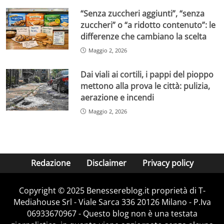
“Senza zuccheri aggiunti”, “senza
zuccheri” o “a ridotto contenuto”: le
differenze che cambiano la scelta
Maggio 2, 2026
Dai viali ai cortili, i pappi del pioppo
mettono alla prova le città: pulizia,
aerazione e incendi
Maggio 2, 2026
Redazione
Disclaimer
Privacy policy
Copyright © 2025 Benessereblog.it proprietà di T-
Mediahouse Srl - Viale Sarca 336 20126 Milano - P.Iva
06933670967 - Questo blog non è una testata