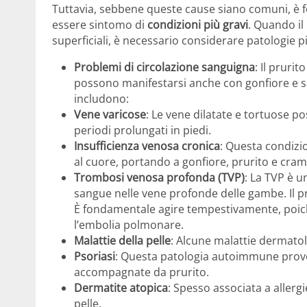
Tuttavia, sebbene queste cause siano comuni, è 
essere sintomo di
condizioni più gravi
. Quando il
superficiali, è necessario considerare patologie pi
Problemi di circolazione sanguigna
: Il pruri
possono manifestarsi anche con gonfiore e s
includono:
Vene varicose
: Le vene dilatate e tortuose 
periodi prolungati in piedi.
Insufficienza venosa cronica
: Questa condizio
al cuore, portando a gonfiore, prurito e cram
Trombosi venosa profonda (TVP)
: La TVP è u
sangue nelle vene profonde delle gambe. Il 
È fondamentale agire tempestivamente, poich
l’embolia polmonare.
Malattie della pelle
: Alcune malattie dermato
Psoriasi
: Questa patologia autoimmune provo
accompagnate da prurito.
Dermatite atopica
: Spesso associata a allerg
pelle.