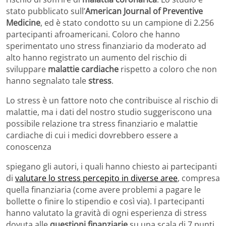
stato pubblicato sull’
American Journal of Preventive
Medicine
, ed è stato condotto su un campione di 2.256
partecipanti afroamericani. Coloro che hanno
sperimentato uno stress finanziario da moderato ad
alto hanno registrato un aumento del rischio di
sviluppare
malattie cardiache
rispetto a coloro che non
hanno segnalato tale
stress
.
Lo stress è un fattore noto che contribuisce al rischio di
malattie, ma i dati del nostro studio suggeriscono una
possibile relazione tra stress finanziario e malattie
cardiache di cui i medici dovrebbero essere a
conoscenza
spiegano gli autori, i quali hanno chiesto ai partecipanti
di
valutare lo stress percepito in diverse aree
, compresa
quella finanziaria (come avere problemi a pagare le
bollette o finire lo stipendio e così via). I partecipanti
hanno valutato la gravità di ogni esperienza di stress
dovuta alle
questioni finanziarie
su una scala di 7 punti,