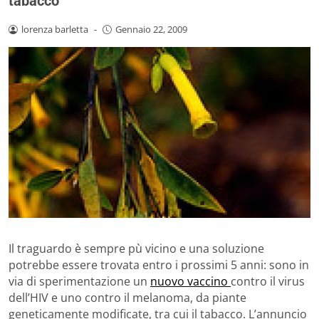
tabacco
lorenza barletta
-
Gennaio 22, 2009
Il traguardo è sempre pù vicino e una soluzione
potrebbe essere trovata entro i prossimi 5 anni: sono in
via di sperimentazione un
nuovo vaccino
contro il virus
dell’HIV e uno contro il melanoma, da piante
geneticamente modificate, tra cui il tabacco. L’annuncio