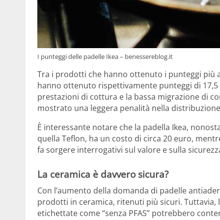
I punteggi delle padelle Ikea – benessereblog.it
Tra i prodotti che hanno ottenuto i punteggi più a
hanno ottenuto rispettivamente punteggi di 17,5 e 
prestazioni di cottura e la bassa migrazione di co
mostrato una leggera penalità nella distribuzione
È interessante notare che la padella Ikea, nonost
quella Teflon, ha un costo di circa 20 euro, mentr
fa sorgere interrogativi sul valore e sulla sicurezz
La ceramica è davvero sicura?
Con l’aumento della domanda di padelle antiadere
prodotti in ceramica, ritenuti più sicuri. Tuttavia
etichettate come “senza PFAS” potrebbero conte