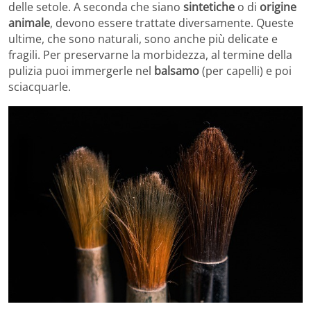
delle setole. A seconda che siano
sintetiche
o di
origine
animale
, devono essere trattate diversamente. Queste
ultime, che sono naturali, sono anche più delicate e
fragili. Per preservarne la morbidezza, al termine della
pulizia puoi immergerle nel
balsamo
(per capelli) e poi
sciacquarle.