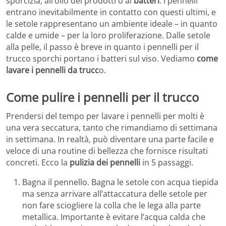
sporcizia, all’olio dei prodotti o ai
batteri
. I pennelli
entrano inevitabilmente in contatto con questi ultimi, e
le setole rappresentano un ambiente ideale – in quanto
calde e umide – per la loro proliferazione. Dalle setole
alla pelle, il passo è breve in quanto i pennelli per il
trucco sporchi portano i batteri sul viso. Vediamo
come
lavare i pennelli da trucc
o.
Come pulire i pennelli per il trucco
Prendersi del tempo per lavare i pennelli per molti è
una vera seccatura, tanto che rimandiamo di settimana
in settimana. In realtà, può diventare una parte facile e
veloce di una routine di bellezza che fornisce risultati
concreti. Ecco la
pulizia dei pennelli
in 5 passaggi.
Bagna il pennello. Bagna le setole con acqua tiepida
ma senza arrivare all’attaccatura delle setole per
non fare sciogliere la colla che le lega alla parte
metallica. Importante è evitare l’acqua calda che