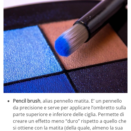
Pencil brush
, alias pennello matita. E’ un pennello
da precisione e serve per applicare l’ombretto sulla
parte superiore e inferiore delle ciglia. Permette di
creare un effetto meno “duro” rispetto a quello che
si ottiene con la matita (della quale, almeno la sua