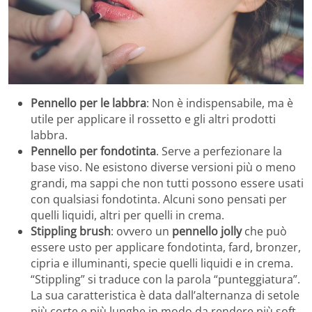
Pennello per le labbra
: Non è indispensabile, ma è
utile per applicare il rossetto e gli altri prodotti
labbra.
Pennello per fondotinta
. Serve a perfezionare la
base viso. Ne esistono diverse versioni più o meno
grandi, ma sappi che non tutti possono essere usati
con qualsiasi fondotinta. Alcuni sono pensati per
quelli liquidi, altri per quelli in crema.
Stippling brush
: ovvero un
pennello jolly
che può
essere usto per applicare fondotinta, fard, bronzer,
cipria e illuminanti, specie quelli liquidi e in crema.
“Stippling” si traduce con la parola “punteggiatura”.
La sua caratteristica è data dall’alternanza di setole
più corte e più lunghe in modo da rendere più soft