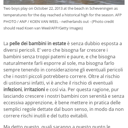
Two boys play on October 22, 2013 at the beach in Scheveningen as
temperatures for the day reached a historical high for the season. AFP
PHOTO / ANP / KOEN VAN WEEL - netherlands out - (Photo credit
should read Koen van Weel/AFP/Getty Images)
La
pelle dei bambini in estate
è senza dubbio esposta a
diversi pericoli. E’ vero che bisogna far crescere i
bambini senza troppi patemi e paure, e che bisogna
naturalmente farli esporre al sole, ma bisogna farlo
sempre tenendo in considerazione gli eventuali pericoli
che i nostri piccoli potrebbero correre. Oltre al rischio
di ustionarsi infatti, vi è anche il rischio di eventuali
infezioni
,
irritazioni
e così via. Per questa ragione, pur
lasciando crescere i nostri bambini con serenità e senza
eccessiva apprenzione, è bene mettere in pratica delle
semplici regole dettate dal buon senso, in modo da non
correre rischi inutili e del tutto evitabili.
Ma detto questo, quali saranno a questo punto le