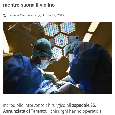
mentre suona il violino
Patrizia Chimera
-
Aprile 27, 2019
Incredibile intervento chirurgico all’
ospedale SS.
Annunziata di Taranto
. I chirurghi hanno operato al