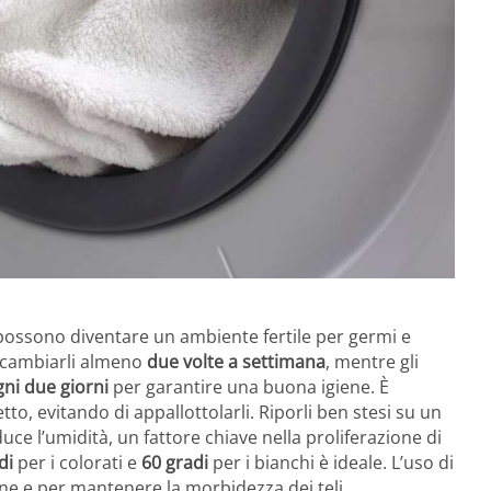
o, possono diventare un ambiente fertile per germi e
di cambiarli almeno
due volte a settimana
, mentre gli
gni due giorni
per garantire una buona igiene. È
o, evitando di appallottolarli. Riporli ben stesi su un
ce l’umidità, un fattore chiave nella proliferazione di
di
per i colorati e
60 gradi
per i bianchi è ideale. L’uso di
ne e per mantenere la morbidezza dei teli.