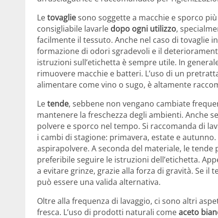
Le
tovaglie
sono soggette a macchie e sporco più f
consigliabile lavarle
dopo ogni utilizzo
, specialm
facilmente il tessuto. Anche nel caso di tovaglie in
formazione di odori sgradevoli e il deterioramento 
istruzioni sull’etichetta è sempre utile. In gener
rimuovere macchie e batteri. L’uso di un pretratta
alimentare come vino o sugo, è altamente racco
Le
tende
, sebbene non vengano cambiate freque
mantenere la freschezza degli ambienti. Anche se
polvere e sporco nel tempo. Si raccomanda di la
i cambi di stagione: primavera, estate e autunno. 
aspirapolvere. A seconda del materiale, le tende 
preferibile seguire le istruzioni dell’etichetta. 
a evitare grinze, grazie alla forza di gravità. Se i
può essere una valida alternativa.
Oltre alla frequenza di lavaggio, ci sono altri as
fresca. L’uso di prodotti naturali come
aceto bian