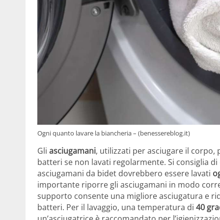
Ogni quanto lavare la biancheria – (benessereblog.it)
Gli
asciugamani
, utilizzati per asciugare il corp
batteri se non lavati regolarmente. Si consiglia 
asciugamani da bidet dovrebbero essere lavati
o
importante riporre gli asciugamani in modo corrett
supporto consente una migliore asciugatura e ridu
batteri. Per il lavaggio, una temperatura di
40 gra
un’asciugatrice è raccomandato per l’igienizzazio