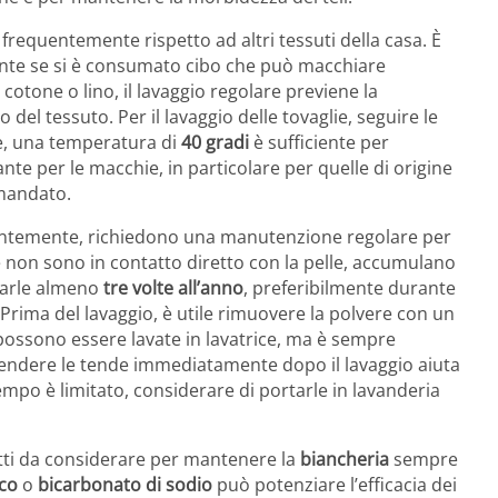
requentemente rispetto ad altri tessuti della casa. È
ente se si è consumato cibo che può macchiare
 cotone o lino, il lavaggio regolare previene la
del tessuto. Per il lavaggio delle tovaglie, seguire le
ale, una temperatura di
40 gradi
è sufficiente per
nte per le macchie, in particolare per quelle di origine
mandato.
ntemente, richiedono una manutenzione regolare per
 non sono in contatto diretto con la pelle, accumulano
varle almeno
tre volte all’anno
, preferibilmente durante
Prima del lavaggio, è utile rimuovere la polvere con un
possono essere lavate in lavatrice, ma è sempre
Appendere le tende immediatamente dopo il lavaggio aiuta
l tempo è limitato, considerare di portarle in lavanderia
petti da considerare per mantenere la
biancheria
sempre
co
o
bicarbonato di sodio
può potenziare l’efficacia dei