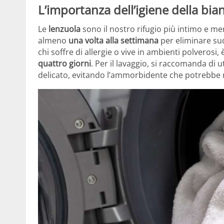
L’importanza dell’igiene della bia
Le
lenzuola
sono il nostro rifugio più intimo e mer
almeno
una volta alla settimana
per eliminare sud
chi soffre di allergie o vive in ambienti polverosi
quattro giorni
. Per il lavaggio, si raccomanda di u
delicato, evitando l’ammorbidente che potrebbe r