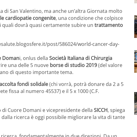
sta di San Valentino, ma anche un’altra Giornata molto
lle cardiopatie congenite
, una condizione che colpisce
dei quali dovrà quasi certamente subire un
trattamento
aesalute.blogosfere.it/post/586024/world-cancer-day-
re Doman
i, onlus della
Società Italiana di Chirurgia
rire una delle 5 nuove
borse di studio 2019
(del valore
cupano di questo importante tema.
accolta fondi solidale
(chi vorrà, potrà donare da 2 a 5
e fissa al numero 45537) e il 5 x 1000 (C.F.
o di Cuore Domani e vicepresidente della
SICCH
, spiega
 dalla ricerca è oggi possibile migliorare la vita di tante
 ricerca, fondamentalmente in due direzioni. Da un