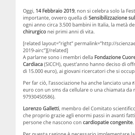
Oggi,
14 Febbraio 2019
, non si celebra solo la Fe
importante, ovvero quella di
Sensibilizzazione su
ogni anno circa 3.500 bambini in Italia, la metà 
chirurgico
nei primi anni di vita.
[related layout=”right” permalink=”http://scienz
2019-airc”][/related]
A parlarne sono i membri della
Fondazione Cuo
Cardiaca
(SICCH), quest’anno hanno deciso di off
di 15.000 euro), ai giovani ricercatori che si oc
Per far ciò, l’associazione ha anche lanciato una
r
euro con un sms da cellulare o una chiamata da ret
97930450586).
Lorenzo Galletti
, membro del Comitato scientific
che proprio grazie agli enormi passi in avanti fatti
persone che nascono con
cardiopatie congenite
.
Per questa ragione è necessario implementare la