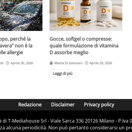
Gocce, softgel o compresse:
ppo, perché la
quale formulazione di vitamina
avera” non è la
D assorbe meglio
le allergie
Mattia Di Gennaro
Aprile 29, 2026
lli
Aprile 30, 2026
Leggi di più
Redazione
Disclaimer
Privacy policy
 di T-Mediahouse Srl - Viale Sarca 336 20126 Milano - P.Iva
za alcuna periodicità. Non può pertanto considerarsi un prod