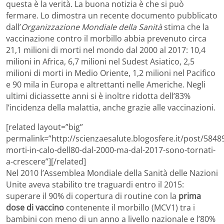
questa è la verità. La buona notizia è che si può
fermare. Lo dimostra un recente documento pubblicato
dall’
Organizzazione Mondiale della Sanità
stima che la
vaccinazione contro il morbillo abbia prevenuto circa
21,1 milioni di morti nel mondo dal 2000 al 2017: 10,4
milioni in Africa, 6,7 milioni nel Sudest Asiatico, 2,5
milioni di morti in Medio Oriente, 1,2 milioni nel Pacifico
e 90 mila in Europa e altrettanti nelle Americhe. Negli
ultimi diciassette anni si è inoltre ridotta dell’83%
l’incidenza della malattia, anche grazie alle vaccinazioni.
[related layout=”big”
permalink=”http://scienzaesalute.blogosfere.it/post/5848
morti-in-calo-dell80-dal-2000-ma-dal-2017-sono-tornati-
a-crescere”][/related]
Nel 2010 l’Assemblea Mondiale della Sanità delle Nazioni
Unite aveva stabilito tre traguardi entro il 2015:
superare il 90% di copertura di routine con la
prima
dose di vaccino
contenente il morbillo (MCV1) tra i
bambini con meno di un anno a livello nazionale e l’80%