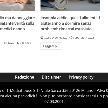
Insonnia addio, questi alimenti ti
io ma danneggiare
aiuteranno a dormire senza
uietante verità sulla
problemi: rimarrai estasiato
i medici danno
Stella Dibenedetto
Febbraio 7, 2025
to
Novembre 8, 2025
Leggi di più
Redazione
Disclaimer
Privacy policy
 di T-Mediahouse Srl - Viale Sarca 336 20126 Milano - P.Iva
za alcuna periodicità. Non può pertanto considerarsi un prod
07.03.2001