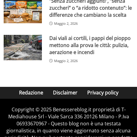
“Senza zuccheri aggiunti”, “senza
zuccheri” o “a ridotto contenuto”: le
differenze che cambiano la scelta
Maggio 2, 2026
Dai viali ai cortili, i pappi del pioppo
mettono alla prova le città: pulizia,
aerazione e incendi
Maggio 2, 2026
Redazione
Disclaimer
Privacy policy
Copyright © 2025 Benessereblog.it proprietà di T-
Mediahouse Srl - Viale Sarca 336 20126 Milano - P.Iva
06933670967 - Questo blog non è una testata
giornalistica, in quanto viene aggiornato senza alcuna