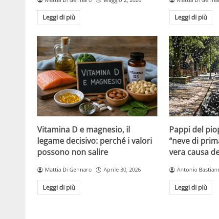
Leggi di più
Leggi di più
Vitamina D e magnesio, il
Pappi del pio
legame decisivo: perché i valori
“neve di prim
possono non salire
vera causa del
Mattia Di Gennaro
Aprile 30, 2026
Antonio Bastiane
Leggi di più
Leggi di più