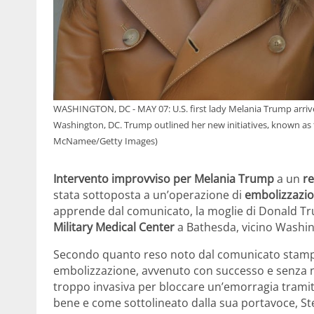
WASHINGTON, DC - MAY 07: U.S. first lady Melania Trump arriv
Washington, DC. Trump outlined her new initiatives, known as t
McNamee/Getty Images)
Intervento improvviso per Melania Trump
a un
r
stata sottoposta a un’operazione di
embolizzazi
apprende dal comunicato, la moglie di Donald Tru
Military Medical Center
a Bathesda, vicino Washin
Secondo quanto reso noto dal comunicato stampa, 
embolizzazione, avvenuto con successo e senza n
troppo invasiva per bloccare un’emorragia tramit
bene e come sottolineato dalla sua portavoce, St