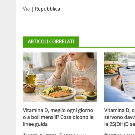
Via |
Repubblica
ARTICOLI CORRELATI
Vitamina D, meglio ogni giorno
Vitamina D, 
o a boli mensili? Cosa dicono le
servono davv
linee guida
la 25(OH)D se
Mattia Di Gennaro
Maggio 2, 2026
Mattia Di Genna