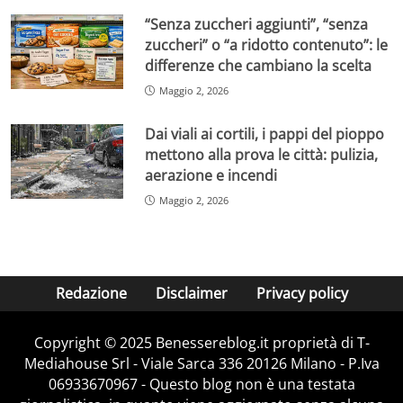
“Senza zuccheri aggiunti”, “senza
zuccheri” o “a ridotto contenuto”: le
differenze che cambiano la scelta
Maggio 2, 2026
Dai viali ai cortili, i pappi del pioppo
mettono alla prova le città: pulizia,
aerazione e incendi
Maggio 2, 2026
Redazione
Disclaimer
Privacy policy
Copyright © 2025 Benessereblog.it proprietà di T-
Mediahouse Srl - Viale Sarca 336 20126 Milano - P.Iva
06933670967 - Questo blog non è una testata