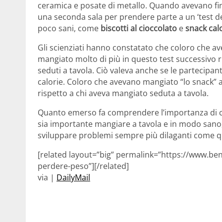
ceramica e posate di metallo. Quando avevano fin
una seconda sala per prendere parte a un ‘test de
poco sani, come
biscotti al cioccolato
e
snack calo
Gli scienziati hanno constatato che coloro che 
mangiato molto di più in questo test successivo
seduti a tavola. Ciò valeva anche se le partecipan
calorie. Coloro che avevano mangiato “lo snack” av
rispetto a chi aveva mangiato seduta a tavola.
Quanto emerso fa comprendere l’importanza di 
sia importante mangiare a tavola e in modo sano, 
sviluppare problemi sempre più dilaganti come qu
[related layout=”big” permalink=”https://www.benes
perdere-peso”][/related]
via |
DailyMail