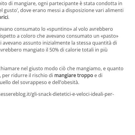
ito di mangiare, ogni partecipante è stata condotta in
l gusto’, dove erano messi a disposizione vari alimenti
rici
.
avevano consumato lo «spuntino» al volo avrebbero
 rispetto a coloro che avevano consumato un «pasto»
ti avevano assunto inizialmente la stessa quantità di
rebbero mangiato il 50% di calorie totali in più
chiamare nel giusto modo ciò che mangiamo, e quanto
per ridurre il rischio di
mangiare troppo
e di
ello del sovrappeso e dell’obesità.
sereblog.it/gli-snack-dietetici-e-veloci-ideali-per-