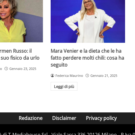
armen Russo: il
Mara Venier e la dieta che le ha
 suo fisico da urlo
fatto perdere molti chili: cosa ha
seguito
ro
Gennaio 23, 2025
Federica Maurino
Gennaio 21, 2025
Leggi di più
Redazione
Disclaimer
Privacy policy
 di T-Mediahouse Srl - Viale Sarca 336 20126 Milano - P.Iva