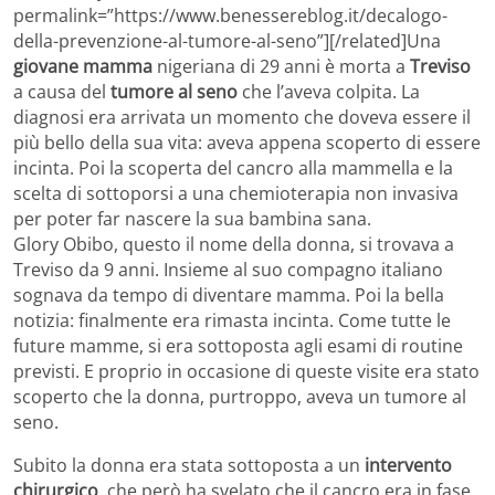
permalink=”https://www.benessereblog.it/decalogo-
della-prevenzione-al-tumore-al-seno”][/related]Una
giovane mamma
nigeriana di 29 anni è morta a
Treviso
a causa del
tumore al seno
che l’aveva colpita. La
diagnosi era arrivata un momento che doveva essere il
più bello della sua vita: aveva appena scoperto di essere
incinta. Poi la scoperta del cancro alla mammella e la
scelta di sottoporsi a una chemioterapia non invasiva
per poter far nascere la sua bambina sana.
Glory Obibo, questo il nome della donna, si trovava a
Treviso da 9 anni. Insieme al suo compagno italiano
sognava da tempo di diventare mamma. Poi la bella
notizia: finalmente era rimasta incinta. Come tutte le
future mamme, si era sottoposta agli esami di routine
previsti. E proprio in occasione di queste visite era stato
scoperto che la donna, purtroppo, aveva un tumore al
seno.
Subito la donna era stata sottoposta a un
intervento
chirurgico
, che però ha svelato che il cancro era in fase