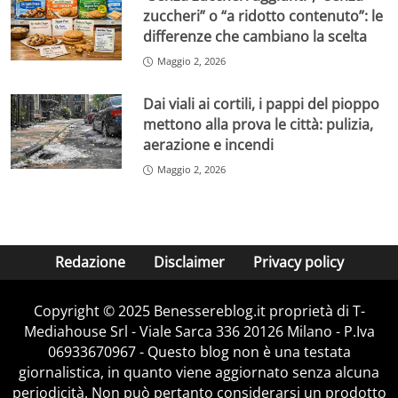
zuccheri” o “a ridotto contenuto”: le
differenze che cambiano la scelta
Maggio 2, 2026
Dai viali ai cortili, i pappi del pioppo
mettono alla prova le città: pulizia,
aerazione e incendi
Maggio 2, 2026
Redazione
Disclaimer
Privacy policy
Copyright © 2025 Benessereblog.it proprietà di T-
Mediahouse Srl - Viale Sarca 336 20126 Milano - P.Iva
06933670967 - Questo blog non è una testata
giornalistica, in quanto viene aggiornato senza alcuna
periodicità. Non può pertanto considerarsi un prodotto