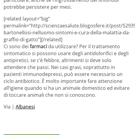
particolare, anche se l’ingrossamento dei linfonodi
potrebbe persistere per mesi.
[related layout=”big”
permalink=”http://scienzaesalute.blogosfere.it/post/52939
bartonellosi-nelluomo-sintomi-e-cura-della-malattia-da-
graffio-di-gatto”][/related]
Ci sono dei
farmaci
da utilizzare? Per il trattamento
sintomatico si possono usare degli antidolorifici e degli
antipiretici, se c’è febbre, altrimenti si deve solo
attendere che passi. Nei casi gravi, soprattutto in
pazienti immunodepressi, può essere necessario un
ciclo antibiotico. È molto importante fare attenzione
all’igiene quando si ha un animale domestico ed evitare
di toccare animali che non si conoscono.
Via |
Albanesi