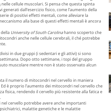
a
nelle cellule muscolari. Si pensa che questa spinta
ivi generati dall’esercizio fisico, come l’aumento della
erie di positivi effetti mentali, come alleviare la
meccanismo alla base di questi effetti mentali è ancora
 della
University of South Carolina
hanno scoperto che
itocondri anche nelle cellule cerebrali, il ché potrebbe
nte.
isi in due gruppi (i sedentari e gli attivi) si sono
a settimana. Dopo otto settimane, i topi del gruppo
ssuto muscolare mentre non è stato osservato alcun
nta il numero di mitocondri nel cervello in maniera
 Ed è proprio l’aumento dei mitocondri nel cervello che
fisica, rendendo il cervello più resistente alla fatica e
.
i nel cervello potrebbe avere anche importanti
psichiatrici, malattie genetiche e le malattie