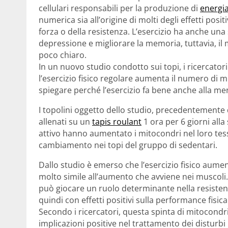
cellulari responsabili per la produzione di
energi
numerica sia all’origine di molti degli effetti posit
forza o della resistenza. L’esercizio ha anche una s
depressione e migliorare la memoria, tuttavia, il 
poco chiaro.
In un nuovo studio condotto sui topi, i ricercatori
l’esercizio fisico regolare aumenta il numero di m
spiegare perché l’esercizio fa bene anche alla me
I topolini oggetto dello studio, precedentemente div
allenati su un
tapis roulant
1 ora per 6 giorni all
attivo hanno aumentato i mitocondri nel loro te
cambiamento nei topi del gruppo di sedentari.
Dallo studio è emerso che l’esercizio fisico aume
molto simile all’aumento che avviene nei muscoli.
può giocare un ruolo determinante nella resistenza 
quindi con effetti positivi sulla performance fisica
Secondo i ricercatori, questa spinta di mitocondr
implicazioni positive nel trattamento dei disturbi 