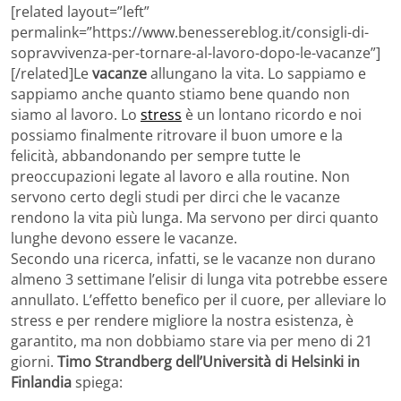
[related layout=”left”
permalink=”https://www.benessereblog.it/consigli-di-
sopravvivenza-per-tornare-al-lavoro-dopo-le-vacanze”]
[/related]Le
vacanze
allungano la vita. Lo sappiamo e
sappiamo anche quanto stiamo bene quando non
siamo al lavoro. Lo
stress
è un lontano ricordo e noi
possiamo finalmente ritrovare il buon umore e la
felicità, abbandonando per sempre tutte le
preoccupazioni legate al lavoro e alla routine. Non
servono certo degli studi per dirci che le vacanze
rendono la vita più lunga. Ma servono per dirci quanto
lunghe devono essere le vacanze.
Secondo una ricerca, infatti, se le vacanze non durano
almeno 3 settimane l’elisir di lunga vita potrebbe essere
annullato. L’effetto benefico per il cuore, per alleviare lo
stress e per rendere migliore la nostra esistenza, è
garantito, ma non dobbiamo stare via per meno di 21
giorni.
Timo Strandberg dell’Università di Helsinki in
Finlandia
spiega: