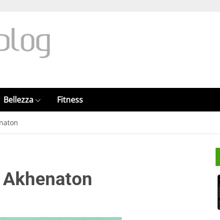
Bellezza
Fitness
enaton
e Akhenaton