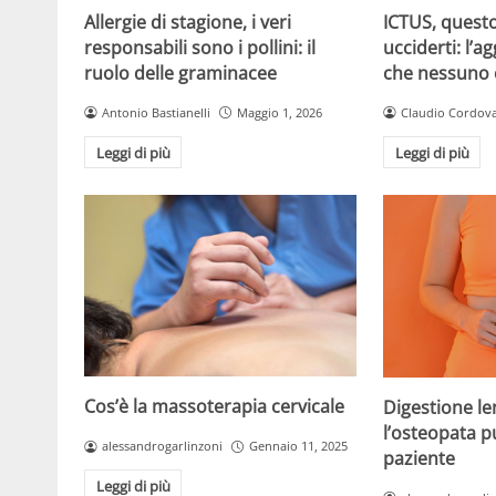
Allergie di stagione, i veri
ICTUS, questo
responsabili sono i pollini: il
ucciderti: l’a
ruolo delle graminacee
che nessuno
Antonio Bastianelli
Maggio 1, 2026
Claudio Cordov
Leggi di più
Leggi di più
Cos’è la massoterapia cervicale
Digestione l
l’osteopata pu
alessandrogarlinzoni
Gennaio 11, 2025
paziente
Leggi di più