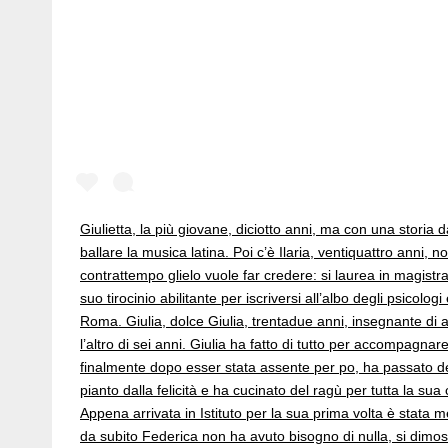
Giulietta, la più giovane, diciotto anni, ma con una storia d
ballare la musica latina. Poi c’è Ilaria, ventiquattro anni,
contrattempo glielo vuole far credere: si laurea in magistrale
suo tirocinio abilitante per iscriversi all’albo degli psicol
Roma. Giulia, dolce Giulia, trentadue anni, insegnante di
l’altro di sei anni. Giulia ha fatto di tutto per accompagna
finalmente dopo esser stata assente per po, ha passato de
pianto dalla felicità e ha cucinato del ragù per tutta la s
Appena arrivata in Istituto per la sua prima volta è stata 
da subito Federica non ha avuto bisogno di nulla, si dimost