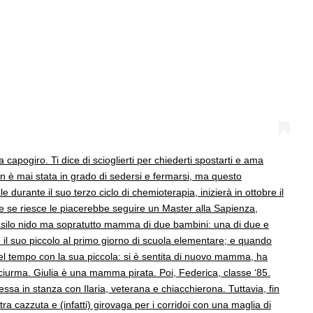
a capogiro. Ti dice di scioglierti per chiederti spostarti e ama
 non è mai stata in grado di sedersi e fermarsi, ma questo
 durante il suo terzo ciclo di chemioterapia, inizierà in ottobre il
ogi e se riesce le piacerebbe seguire un Master alla Sapienza,
 asilo nido ma sopratutto mamma di due bambini: una di due e
re il suo piccolo al primo giorno di scuola elementare; e quando
l tempo con la sua piccola: si è sentita di nuovo mamma, ha
ua ciurma. Giulia è una mamma pirata. Poi, Federica, classe ‘85.
messa in stanza con Ilaria, veterana e chiacchierona. Tuttavia, fin
ra cazzuta e (infatti) girovaga per i corridoi con una maglia di