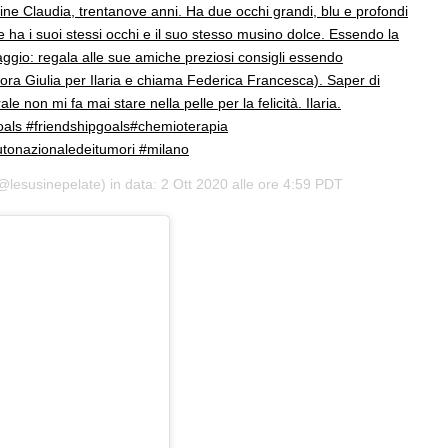
ine Claudia, trentanove anni. Ha due occhi grandi, blu e profondi
ha i suoi stessi occhi e il suo stesso musino dolce. Essendo la
llaggio: regala alle sue amiche preziosi consigli essendo
ra Giulia per Ilaria e chiama Federica Francesca). Saper di
e non mi fa mai stare nella pelle per la felicità. Ilaria.
ls #friendshipgoals#chemioterapia
utonazionaledeitumori #milano
@lesusinepelate) in data:
2 Ott 2020 alle ore 4:59 PDT