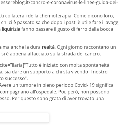
essereblog.it/cancro-e-coronavirus-le-linee-guida-dei-
ti collaterali della chemioterapia. Come dicono loro,
hi ci è passato sa che dopo i pasti è utile fare i lavaggi
 liquirizia
fanno passare il gusto di ferro dalla bocca
za
ma anche la dura
realtà
. Ogni giorno raccontano un
i si è appena affacciato sulla strada del cancro.
 cite=”Ilaria]“Tutto è iniziato con molta spontaneità.
, sia dare un supporto a chi sta vivendo il nostro
to successo”.
”Avere un tumore in pieno periodo Covid- 19 significa
ti accompagnano all’ospedale. Poi, però, non possono
stesso. Per questo sono grata di aver trovato una