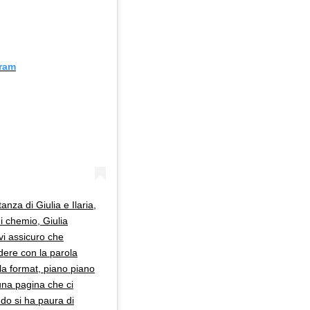
gram
nza di Giulia e Ilaria,
i chemio, Giulia
i assicuro che
dere con la parola
la format, piano piano
una pagina che ci
do si ha paura di