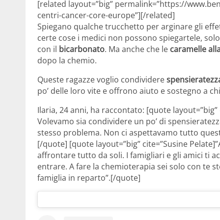
[related layout=”big” permalink=”https://www.ben
centri-cancer-core-europe”][/related]
Spiegano qualche trucchetto per arginare gli effet
certe cose i medici non possono spiegartele, solo c
con il
bicarbonato
. Ma anche che le
caramelle alla
dopo la chemio.
Queste ragazze voglio condividere
spensieratez
po’ delle loro vite e offrono aiuto e sostegno a ch
Ilaria, 24 anni, ha raccontato: [quote layout=”big”
Volevamo sia condividere un po’ di spensieratezza
stesso problema. Non ci aspettavamo tutto ques
[/quote] [quote layout=”big” cite=”Susine Pelate]
affrontare tutto da soli. I famigliari e gli amici 
entrare. A fare la chemioterapia sei solo con te 
famiglia in reparto”.[/quote]