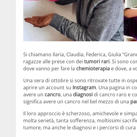
Si chiamano Ilaria, Claudia, Federica, Giulia “Gra
ragazze alle prese con dei
tumori rari
. Si sono co
dove vanno per fare la
chemioterapia
e dove, a v
Una sera di ottobre si sono ritrovate tutte in os
aprire un account su
Instagram
. Una pagina in c
avere un
cancro
, una
diagnosi
di cancro raro e co
significa avere un cancro nel bel mezzo di una
pa
Il loro approccio è scherzoso, amichevole e simpa
molta serietà, tanta sofferenza, moltissimi sacrifi
tumore, ma anche le diagnosi e i percorsi di cur