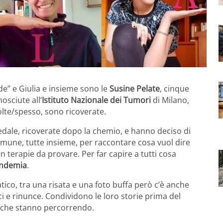
nde” e Giulia e insieme sono le
Susine Pelate
, cinque
nosciute all’
Istituto Nazionale dei Tumori
di Milano,
olte/spesso, sono ricoverate.
pedale, ricoverate dopo la chemio, e hanno deciso di
omune, tutte insieme, per raccontare cosa vuol dire
n terapie da provare. Per far capire a tutti cosa
ndemia
.
tico, tra una risata e una foto buffa però c’è anche
ci e rinunce. Condividono le loro storie prima del
a che stanno percorrendo.