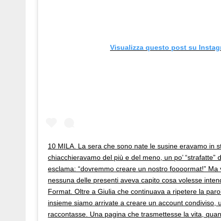
Visualizza questo post su Insta
10 MILA. La sera che sono nate le susine eravamo in sta
chiacchieravamo del più e del meno, un po’ “strafatte” d
esclama: “dovremmo creare un nostro foooormat!” Ma v
nessuna delle presenti aveva capito cosa volesse inten
Format. Oltre a Giulia che continuava a ripetere la paro
insieme siamo arrivate a creare un account condiviso, 
raccontasse. Una pagina che trasmettesse la vita, quan