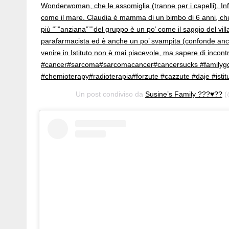
Wonderwoman, che le assomiglia (tranne per i capelli). Inf
come il mare. Claudia è mamma di un bimbo di 6 anni, che 
più “””anziana”””del gruppo è un po’ come il saggio del vi
parafarmacista ed è anche un po’ svampita (confonde anco
venire in Istituto non è mai piacevole, ma sapere di incontral
#cancer#sarcoma#sarcomacancer#cancersucks #familygoa
#chemioterapy#radioterapia#forzute #cazzute #daje #istit
Un post condiviso da
Susine’s Family ??‍?♥️??
(