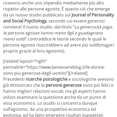
ricevono anche uno stipendio mediamente più alto
rispetto alle persone egoiste. È questo ciò che emerge
da un nuovo studio pubblicato sul
Journal of Personality
and Social Psychology
, secondo cui essere generosi
conviene! Il nuovo studio, dal titolo “
La generosità paga:
le persone egoiste hanno meno figli e guadagnano
meno soldi
” contraddice le teorie secondo le quali le
persone egoiste riuscirebbero ad avere più soldi(magari
proprio grazie al loro egoismo).
[related layout=”right”
permalink=”https://www.benessereblog.it/le-donne-
sono-piu-generose-degli-uomini”][/related]
Precedenti
ricerche psicologiche
e sociologiche avevano
già dimostrato che le
persone generose
sono più felici e
hanno migliori relazioni sociali, ma gli esperti hanno
voluto esaminare la questione anche da un punto di
vista economico. Lo studio si concentra dunque
sull’egoismo, da una prospettiva economica ed
evolutiva, ed ha fatto emergere risultati inaspettati.