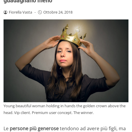
guadagnano meno
Fiorella Vasta
-
Ottobre 24, 2018
Young beautiful woman holding in hands the golden crown above the
head. Vip client. Premium user concept. The winner.
Le
persone più generose
tendono ad avere più figli, ma