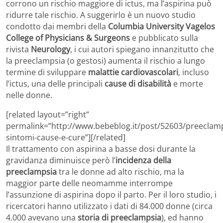
corrono un rischio maggiore di ictus, ma l’aspirina può
ridurre tale rischio. A suggerirlo è un nuovo studio
condotto dai membri della
Columbia University Vagelos
College of Physicians & Surgeons
e pubblicato sulla
rivista
Neurology
, i cui autori spiegano innanzitutto che
la preeclampsia (o gestosi) aumenta il rischio a lungo
termine di sviluppare
malattie cardiovascolari
, incluso
l’ictus, una delle principali
cause di disabilità
e morte
nelle donne.
[related layout=”right”
permalink=”http://www.bebeblog.it/post/52603/preeclamp
sintomi-cause-e-cure”][/related]
Il trattamento con aspirina a basse dosi durante la
gravidanza diminuisce però l’
incidenza della
preeclampsia
tra le donne ad alto rischio, ma la
maggior parte delle neomamme interrompe
l’assunzione di aspirina dopo il parto. Per il loro studio, i
ricercatori hanno utilizzato i dati di 84.000 donne (circa
4.000 avevano una
storia di preeclampsia
), ed hanno