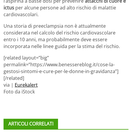
l’aspirina a basse dosi per prevenire
attacchi di cuore e
ictus
per alcune persone ad alto rischio di malattie
cardiovascolari.
Una storia di preeclampsia non è attualmente
considerata nel calcolo del rischio cardiovascolare
entro i 10 anni, ma probabilmente deve essere
incorporata nelle linee guida per la stima del rischio.
[related layout=”big”
permalink=”https://www.benessereblog.it/cose-la-
gestosi-sintomi-e-cure-per-le-donne-in-gravidanza”]
[/related]
via |
Eurekalert
Foto da iStock
ARTICOLI CORRELATI