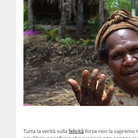
Tutta la verità sulla
felicità
forse non la sapremo m