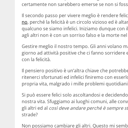
certamente non sarebbero emerse se non si fosse
Il secondo passo per vivere meglio è rendere felici
no
, perché la felicità è un circolo vizioso ed è a
qualcuno se siamo infelici. Iniziamo dunque con il
agli altri non è con un sorriso falso e la morte ne
Gestire meglio il nostro tempo. Gli anni volano 
giorno ad attività positive che ci fanno sorrider
con la felicità.
Il pensiero positivo è un’altra chiave che potrebbe
ritenerci sfortunati ed infelici finiremo con esserl
propria vita, malgrado i mille problemi quotidiani, 
Si può essere felici solo ascoltandosi e decide
nostra vita. Sfuggiamo ai luoghi comuni, alle conve
gli altri ed al
così deve andare perché è sempre st
strade?
Non possiamo cambiare gli altri. Questo mi sem