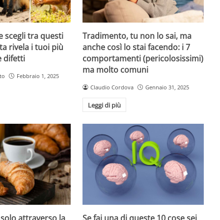
 scegli tra questi
Tradimento, tu non lo sai, ma
ta rivela i tuoi più
anche così lo stai facendo: i 7
 difetti
comportamenti (pericolosissimi)
ma molto comuni
to
Febbraio 1, 2025
Claudio Cordova
Gennaio 31, 2025
Leggi di più
 solo attraverso la
Se fai una di queste 10 cose sei