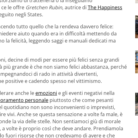
 sforziamo di trattenerla o la inseguiamo
 ce le offre
Gretchen Rubin
, autrice di
The Happiness
guito negli States.
acendo tutto quello che la rendeva davvero felice:
, chiedere aiuto quando era in difficoltà mettendo da
cino la felicità, leggendo saggi e manuali dedicati ma
ni, decine di modi per essere più felici senza grandi
rità più grande è che non siamo felici abbastanza, perché
mpegnandoci di rado in attività divertenti,
ne positive e cadendo spesso nel vittimismo.
iderare anche le
emozioni
e gli eventi negativi nella
ioramento personale
piuttosto che come pesanti
del quotidiano non sono inconvenienti o imprevisti,
re vivi. Anche se questa sensazione a volte fa male, è
conde la via delle stelle. Non sentiamoci giù di morale
o, a volte è proprio così che deve andare. Prendiamola
ndo fuori risorse che non credevamo di avere e che