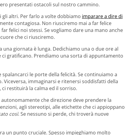
ro presentati ostacoli sul nostro cammino.
 gli altri. Per farlo a volte dobbiamo
imparare a dire di
ltamente contagiosa. Non riusciremo mai a far felice
 far felici noi stessi. Se vogliamo dare una mano anche
l cuore che ci riusciremo.
ma una giornata è lunga. Dedichiamo una o due ore al
e e ci gratificano. Prendiamo una sorta di appuntamento
 spalancarci le porte della felicità. Se continuiamo a
o. Viceversa, immaginarsi e ritenersi soddisfatti della
ci restituirà la calma ed il sorriso.
ndo autonomamente che direzione deve prendere la
nzioni, agli stereotipi, alle etichette che ci appioppano
ato così
. Se nessuno si perde, chi troverà nuove
bra un punto cruciale. Spesso impieghiamo molto