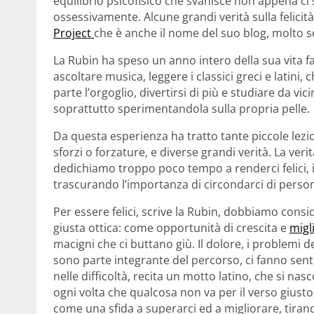
equilibrio psicofisico che svanisce non appena ci
ossessivamente. Alcune grandi verità sulla felicità
Project
che è anche il nome del suo blog, molto se
La Rubin ha speso un anno intero della sua vita f
ascoltare musica, leggere i classici greci e latini
parte l’orgoglio, divertirsi di più e studiare da vi
soprattutto sperimentandola sulla propria pelle.
Da questa esperienza ha tratto tante piccole lezio
sforzi o forzature, e diverse grandi verità. La ve
dedichiamo troppo poco tempo a renderci felici, i
trascurando l’importanza di circondarci di perso
Per essere felici, scrive la Rubin, dobbiamo cons
giusta ottica: come opportunità di crescita e
migl
macigni che ci buttano giù. Il dolore, i problemi 
sono parte integrante del percorso, ci fanno senti
nelle difficoltà, recita un motto latino, che si nas
ogni volta che qualcosa non va per il verso giust
come una sfida a superarci ed a migliorare, tira