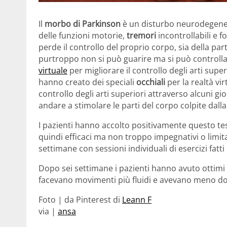
Il
morbo di Parkinson
è un disturbo neurodegener
delle funzioni motorie,
tremori
incontrollabili e f
perde il controllo del proprio corpo, sia della pa
purtroppo non si può guarire ma si può controllar
virtuale
per migliorare il controllo degli arti super
hanno creato dei speciali
occhiali
per la realtà vi
controllo degli arti superiori attraverso alcuni g
andare a stimolare le parti del corpo colpite dalla
I pazienti hanno accolto positivamente questo te
quindi efficaci ma non troppo impegnativi o limita
settimane con sessioni individuali di esercizi fatti
Dopo sei settimane i pazienti hanno avuto ottimi ri
facevano movimenti più fluidi e avevano meno dolo
Foto | da Pinterest di
Leann F
via |
ansa