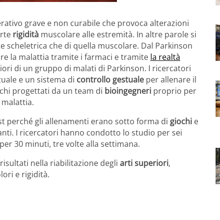
ativo grave e non curabile che provoca alterazioni
orte
rigidità
muscolare alle estremità. In altre parole si
rte scheletrica che di quella muscolare. Dal Parkinson
e la malattia tramite i farmaci e tramite
la realtà
iori di un gruppo di malati di Parkinson. I ricercatori
rtuale e un sistema di
controllo gestuale
per allenare il
iochi progettati da un team di
bioingegneri
proprio per
 malattia.
st perché gli allenamenti erano sotto forma di
giochi
e
nti. I ricercatori hanno condotto lo studio per sei
 per 30 minuti, tre volte alla settimana.
sultati nella riabilitazione degli
arti superiori
,
ri e rigidità.