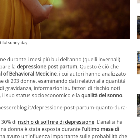
tiful sunny day
ne durante i mesi più bui dell’anno (quelli invernali)
pare la
depressione post partum
. Questo è ciò che
l of Behavioral Medicine
, i cui autori hanno analizzato
ne di 293 donne, esaminando dati relativi alla quantità
i gravidanza, informazioni su fattori di rischio noti
a, il suo status socioeconomico e la
qualità del sonno
.
enessereblog.it/depressione-post-partum-quanto-dura-
l 30% di
rischio di soffrire di depressione
. L’analisi ha
 una donna è stata esposta durante l’
ultimo mese di
ha avuto un’influenza importante sulle probabilità che