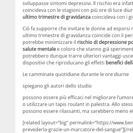
sviluppasse sintomi depressivi. Il rischio era infat
coincideva con le stagioni con più ore di luce diur
ultimo trimestre di gravidanza
coincideva con i gi
Ciò fa supporre che invitare le donne ad esporsi 
ultimo trimestre di gravidanza coincide con il peri
potrebbe minimizzare il
rischio di depressione 
salute mentale
e coloro che stanno già sperime
potrebbero dunque trarre ulteriori vantaggi uscen
dispositivi che riproducano gli effetti
benefici dell
Le camminate quotidiane durante le ore diurne
spiegano gli autori dello studio
possono essere più efficaci nel migliorare l’umo
o utilizzare un tapis roulant in palestra. Allo st
possono essere rilassanti, ma sarebbero meno effi
[related layout=”big” permalink=”https://www.be
prevederla-grazie-un-marcatore-del-sangue”][/re