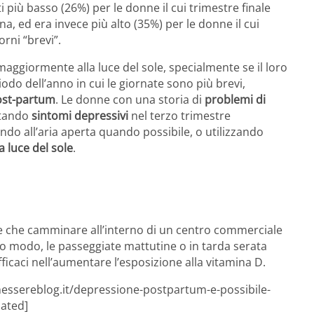
ti più basso (26%) per le donne il cui trimestre finale
na, ed era invece più alto (35%) per le donne il cui
orni “brevi”.
maggiormente alla luce del sole, specialmente se il loro
odo dell’anno in cui le giornate sono più brevi,
post-partum
. Le donne con una storia di
problemi di
ntando
sintomi depressivi
nel terzo trimestre
do all’aria aperta quando possibile, o utilizzando
a luce del sole
.
re che camminare all’interno di un centro commerciale
esso modo, le passeggiate mattutine o in tarda serata
caci nell’aumentare l’esposizione alla vitamina D.
nessereblog.it/depressione-postpartum-e-possibile-
lated]