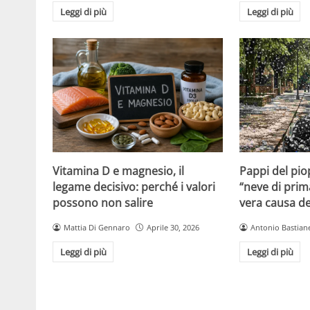
Leggi di più
Leggi di più
Vitamina D e magnesio, il
Pappi del pio
legame decisivo: perché i valori
“neve di prim
possono non salire
vera causa del
Mattia Di Gennaro
Aprile 30, 2026
Antonio Bastiane
Leggi di più
Leggi di più