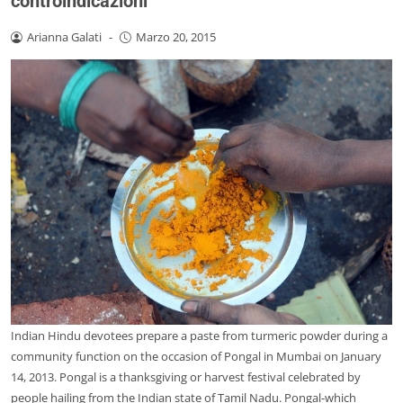
controindicazioni
Arianna Galati
-
Marzo 20, 2015
Indian Hindu devotees prepare a paste from turmeric powder during a
community function on the occasion of Pongal in Mumbai on January
14, 2013. Pongal is a thanksgiving or harvest festival celebrated by
people hailing from the Indian state of Tamil Nadu. Pongal-which