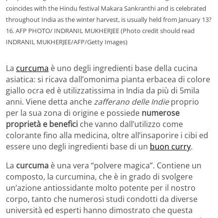
coincides with the Hindu festival Makara Sankranthi and is celebrated
throughout India as the winter harvest, is usually held from January 13?
16. AFP PHOTO/ INDRANIL MUKHERJEE (Photo credit should read
INDRANIL MUKHERJEE/AFP/Getty Images)
La
curcuma
è uno degli ingredienti base della cucina
asiatica: si ricava dall’omonima pianta erbacea di colore
giallo ocra ed è utilizzatissima in India da più di 5mila
anni. Viene detta anche
zafferano delle Indie
proprio
per la sua zona di origine e possiede
numerose
proprietà e benefici
che vanno dall’utilizzo come
colorante fino alla medicina, oltre all’insaporire i cibi ed
essere uno degli ingredienti base di un
buon curry
.
La
curcuma
è una vera “polvere magica”. Contiene un
composto, la curcumina, che è in grado di svolgere
un’azione antiossidante molto potente per il nostro
corpo, tanto che numerosi studi condotti da diverse
università ed esperti hanno dimostrato che questa