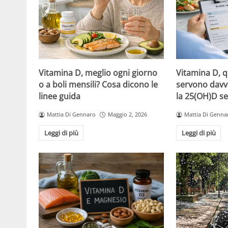
Vitamina D, meglio ogni giorno
Vitamina D, 
o a boli mensili? Cosa dicono le
servono davv
linee guida
la 25(OH)D se
Mattia Di Gennaro
Maggio 2, 2026
Mattia Di Genna
Leggi di più
Leggi di più