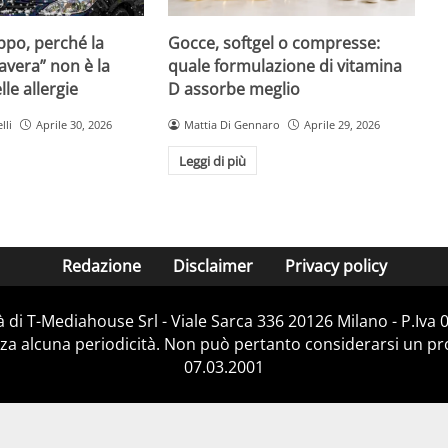
Gocce, softgel o compresse:
ppo, perché la
quale formulazione di vitamina
avera” non è la
D assorbe meglio
le allergie
Mattia Di Gennaro
Aprile 29, 2026
lli
Aprile 30, 2026
Leggi di più
Redazione
Disclaimer
Privacy policy
 di T-Mediahouse Srl - Viale Sarca 336 20126 Milano - P.Iva
za alcuna periodicità. Non può pertanto considerarsi un prod
07.03.2001