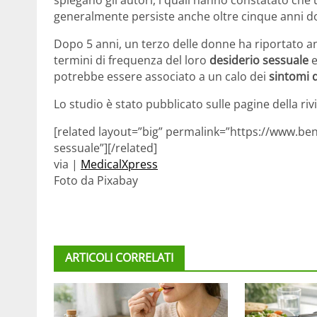
spiegano gli autori, i quali hanno constatato ch
generalmente persiste anche oltre cinque anni dop
Dopo 5 anni, un terzo delle donne ha riportato an
termini di frequenza del loro
desiderio sessuale
e
potrebbe essere associato a un calo dei
sintomi 
Lo studio è stato pubblicato sulle pagine della riv
[related layout=”big” permalink=”https://www.bene
sessuale”][/related]
via |
MedicalXpress
Foto da Pixabay
ARTICOLI CORRELATI