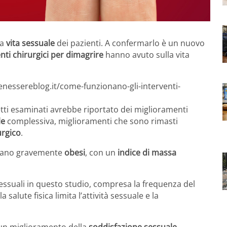
la
vita sessuale
dei pazienti. A confermarlo è un nuovo
nti chirurgici per dimagrire
hanno avuto sulla vita
enessereblog.it/come-funzionano-gli-interventi-
tti esaminati avrebbe riportato dei miglioramenti
le
complessiva, miglioramenti che sono rimasti
urgico
.
i erano gravemente
obesi
, con un
indice di massa
essuali in questo studio, compresa la frequenza del
la salute fisica limita l’attività sessuale e la