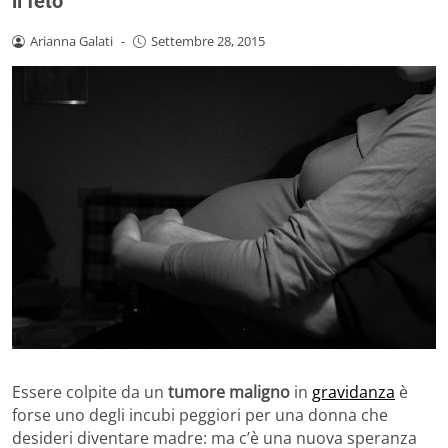
il feto
Arianna Galati
-
Settembre 28, 2015
Essere colpite da un
tumore maligno
in
gravidanza
è
forse uno degli incubi peggiori per una donna che
desideri diventare madre: ma c’è una nuova speranza