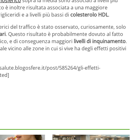
tmosferico
sopra la media sono associati a livelli più
ico è inoltre risultata associata a una maggiore
rigliceridi e a livelli più bassi di
colesterolo HDL
.
rici del traffico è stato osservato, curiosamente, solo
ari
. Questo risultato è probabilmente dovuto al fatto
ffico, e di conseguenza maggiori
livelli di inquinamento
.
 vicino alle zone in cui si vive ha degli effetti positivi
alute.blogosfere.it/post/585264/gli-effetti-
ted]