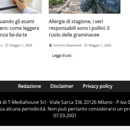
quando gli esami
Allergie di stagione, i veri
ero: come leggere
responsabili sono i pollini: il
nza fai-da-te
ruolo delle graminacee
ro
Maggio 1, 2026
Antonio Bastianelli
Maggio 1, 2026
Leggi di più
Redazione
Disclaimer
Privacy policy
 di T-Mediahouse Srl - Viale Sarca 336 20126 Milano - P.Iva
za alcuna periodicità. Non può pertanto considerarsi un prod
07.03.2001