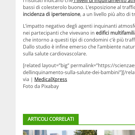
I risultati indicano che
i livelli di inquinamento a
bassi di colesterolo buono. L’esposizione al traff
incidenza di ipertensione
, a un livello più alto di t
L’impatto negativo degli agenti inquinanti atmosfe
nei partecipanti che vivevano in
edifici multifamili
che intorno a questi tipi di condomini c’è più tra
Dallo studio è infine emerso che l’ambiente naturale
sulla salute cardiovascolare.
[related layout=”big” permalink=”https://scienzaes
dellinquinamento-sulla-salute-dei-bambini”][/rela
via |
MedicalXpress
Foto da Pixabay
ARTICOLI CORRELATI