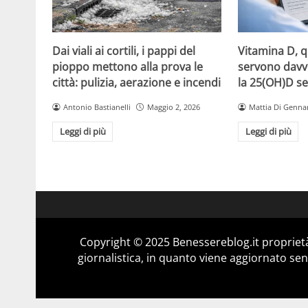
Dai viali ai cortili, i pappi del
Vitamina D, 
pioppo mettono alla prova le
servono davv
città: pulizia, aerazione e incendi
la 25(OH)D se
Antonio Bastianelli
Maggio 2, 2026
Mattia Di Genna
Leggi di più
Leggi di più
Copyright © 2025 Benessereblog.it proprietà
giornalistica, in quanto viene aggiornato sen