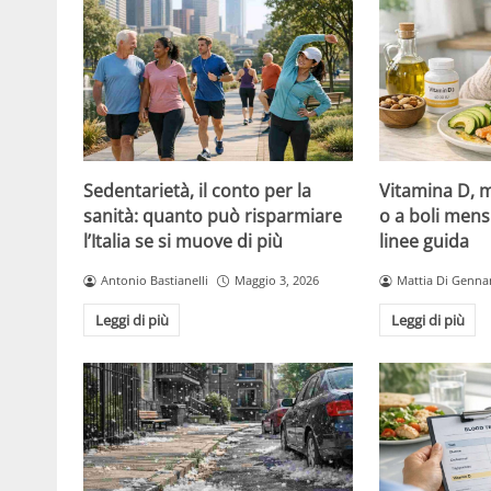
Sedentarietà, il conto per la
Vitamina D, m
sanità: quanto può risparmiare
o a boli mens
l’Italia se si muove di più
linee guida
Antonio Bastianelli
Maggio 3, 2026
Mattia Di Genna
Leggi di più
Leggi di più