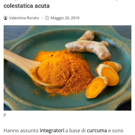
colestatica acuta
Valentina Rorato
-
Maggio 20, 2019
p
Hanno assunto
integratori
a base di
curcuma
e sono