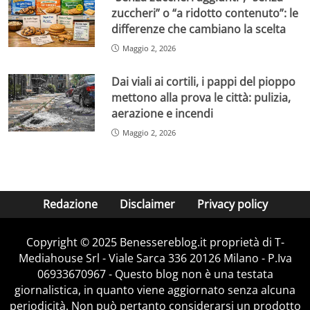
zuccheri” o “a ridotto contenuto”: le
differenze che cambiano la scelta
Maggio 2, 2026
Dai viali ai cortili, i pappi del pioppo
mettono alla prova le città: pulizia,
aerazione e incendi
Maggio 2, 2026
Redazione
Disclaimer
Privacy policy
Copyright © 2025 Benessereblog.it proprietà di T-
Mediahouse Srl - Viale Sarca 336 20126 Milano - P.Iva
06933670967 - Questo blog non è una testata
giornalistica, in quanto viene aggiornato senza alcuna
periodicità. Non può pertanto considerarsi un prodotto