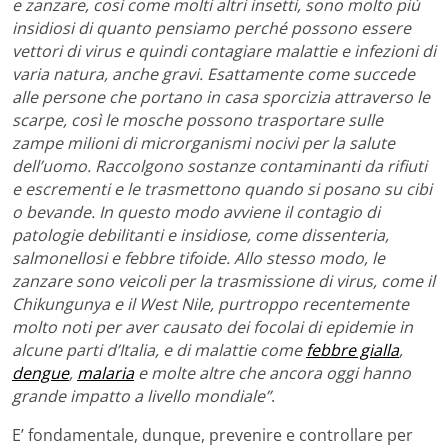
e zanzare, così come molti altri insetti, sono molto più
insidiosi di quanto pensiamo perché possono essere
vettori di virus e quindi contagiare malattie e infezioni di
varia natura, anche gravi. Esattamente come succede
alle persone che portano in casa sporcizia attraverso le
scarpe, così le mosche possono trasportare sulle
zampe milioni di microrganismi nocivi per la salute
dell’uomo. Raccolgono sostanze contaminanti da rifiuti
e escrementi e le trasmettono quando si posano su cibi
o bevande. In questo modo avviene il contagio di
patologie debilitanti e insidiose, come dissenteria,
salmonellosi e febbre tifoide. Allo stesso modo, le
zanzare sono veicoli per la trasmissione di virus, come il
Chikungunya e il West Nile, purtroppo recentemente
molto noti per aver causato dei focolai di epidemie in
alcune parti d’Italia, e di malattie come
febbre gialla
,
dengue
,
malaria
e molte altre che ancora oggi hanno
grande impatto a livello mondiale”
.
E’ fondamentale, dunque, prevenire e controllare per