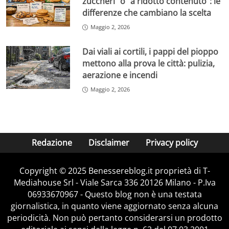
zuccheri” o “a ridotto contenuto”: le
differenze che cambiano la scelta
Maggio 2, 2026
Dai viali ai cortili, i pappi del pioppo
mettono alla prova le città: pulizia,
aerazione e incendi
Maggio 2, 2026
Redazione
Disclaimer
Privacy policy
Copyright © 2025 Benessereblog.it proprietà di T-
Mediahouse Srl - Viale Sarca 336 20126 Milano - P.Iva
06933670967 - Questo blog non è una testata
giornalistica, in quanto viene aggiornato senza alcuna
periodicità. Non può pertanto considerarsi un prodotto