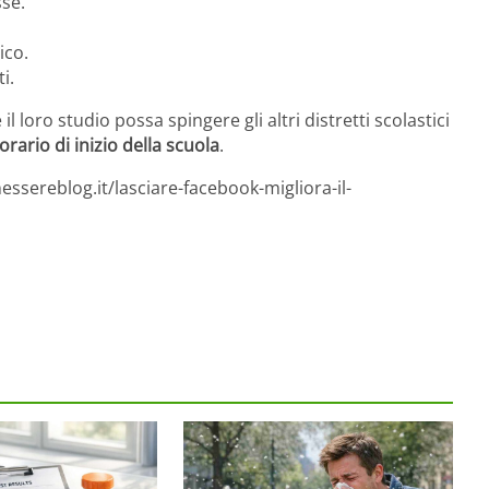
sse.
ico.
i.
l loro studio possa spingere gli altri distretti scolastici
orario di inizio della scuola
.
ssereblog.it/lasciare-facebook-migliora-il-