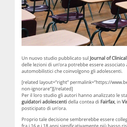
Un nuovo studio pubblicato sul
Journal of Clinica
delle lezioni di un’ora potrebbe essere associato a 
automobilistici che coinvolgono gli adolescenti.
[related layout=”right” permalink=”https://www.be
non-ignorare”][/related]
Per il loro studio gli autori hanno analizzato le st
guidatori adolescenti
della contea di
Fairfax
, in
Vi
posticipato di un’ora.
Proprio tale decisione sembrerebbe essere colle
fra i 16 e i 18 anni significativamente più basso ri