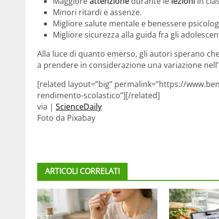
Maggiore
attenzione
durante le
lezioni
in cla
Minori ritardi e assenze.
Migliore salute mentale e benessere psicolog
Migliore sicurezza alla guida fra gli adolescent
Alla luce di quanto emerso, gli autori sperano che i
a prendere in considerazione una variazione nell’
[related layout=”big” permalink=”https://www.bene
rendimento-scolastico”][/related]
via |
ScienceDaily
Foto da Pixabay
ARTICOLI CORRELATI