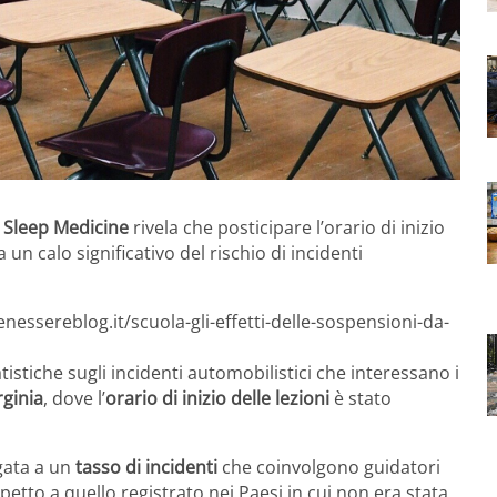
l Sleep Medicine
rivela che posticipare l’orario di inizio
un calo significativo del rischio di incidenti
nessereblog.it/scuola-gli-effetti-delle-sospensioni-da-
atistiche sugli incidenti automobilistici che interessano i
rginia
, dove l’
orario di inizio delle lezioni
è stato
gata a un
tasso di incidenti
che coinvolgono guidatori
spetto a quello registrato nei Paesi in cui non era stata