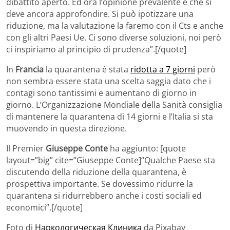
dibattito aperto. Ed ora l’opinione prevalente è che si
deve ancora approfondire. Si può ipotizzare una
riduzione, ma la valutazione la faremo con il Cts e anche
con gli altri Paesi Ue. Ci sono diverse soluzioni, noi però
ci inspiriamo al principio di prudenza”.[/quote]
In
Francia
la quarantena è stata
ridotta a 7 giorni
però
non sembra essere stata una scelta saggia dato che i
contagi sono tantissimi e aumentano di giorno in
giorno. L’Organizzazione Mondiale della Sanità consiglia
di mantenere la quarantena di 14 giorni e l’Italia si sta
muovendo in questa direzione.
Il Premier
Giuseppe Conte
ha aggiunto: [quote
layout=”big” cite=”Giuseppe Conte]“Qualche Paese sta
discutendo della riduzione della quarantena, è
prospettiva importante. Se dovessimo ridurre la
quarantena si ridurrebbero anche i costi sociali ed
economici”.[/quote]
Foto di
Наркологическая Клиника
da Pixabay