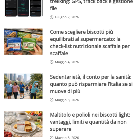
trekking: GPS, track back e gestione
file
Giugno 7, 2026
Come scegliere biscotti più
equilibrati al supermercato: la
check-list nutrizionale scaffale per
scaffale
Maggio 4, 2026
Sedentarietà, il conto per la sanità:
quanto può risparmiare l’Italia se si
muove di più
Maggio 3, 2026
Maltitolo e polioli nei biscotti light:
vantaggi, limiti e quantità da non
superare
Maggio 3, 2026