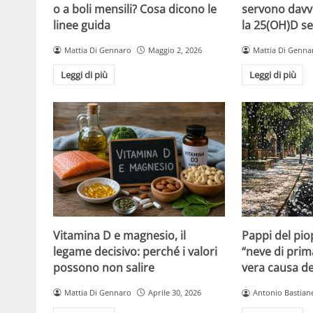
o a boli mensili? Cosa dicono le
servono davv
linee guida
la 25(OH)D se
Mattia Di Gennaro
Maggio 2, 2026
Mattia Di Genna
Leggi di più
Leggi di più
Vitamina D e magnesio, il
Pappi del pio
legame decisivo: perché i valori
“neve di prim
possono non salire
vera causa del
Mattia Di Gennaro
Aprile 30, 2026
Antonio Bastiane