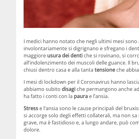
I medici hanno notato che negli ultimi mesi sono 
involontariamente si digrignano e sfregano i dent
maggiore
usura dei denti
che si rovinano, si corr
all’indolenzimento dei muscoli delle guance. Il br
chiusi dentro casa e alla tanta
tensione
che abbia
I mesi di lockdown per il Coronavirus hanno lasciat
abbiamo subito
disagi
che permangono anche ade
ha fatto i conti con la
paura
e l’ansia.
Stress
e l’ansia sono le cause principali del bruxis
si accorge solo degli effetti collaterali, ma non s
grave, ma è fastidioso e, a lungo andare, può co
dolore.