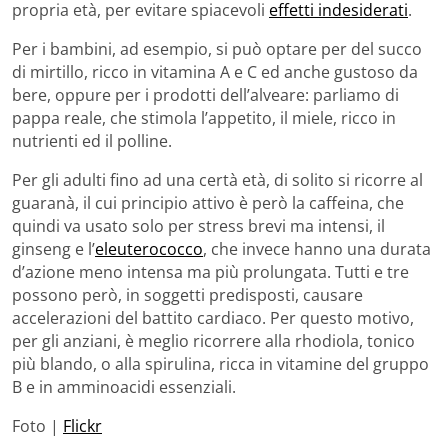
propria età, per evitare spiacevoli
effetti indesiderati
.
Per i bambini, ad esempio, si può optare per del succo
di mirtillo, ricco in vitamina A e C ed anche gustoso da
bere, oppure per i prodotti dell’alveare: parliamo di
pappa reale, che stimola l’appetito, il miele, ricco in
nutrienti ed il polline.
Per gli adulti fino ad una certà età, di solito si ricorre al
guaranà, il cui principio attivo è però la caffeina, che
quindi va usato solo per stress brevi ma intensi, il
ginseng e l’
eleuterococco
, che invece hanno una durata
d’azione meno intensa ma più prolungata. Tutti e tre
possono però, in soggetti predisposti, causare
accelerazioni del battito cardiaco. Per questo motivo,
per gli anziani, è meglio ricorrere alla rhodiola, tonico
più blando, o alla spirulina, ricca in vitamine del gruppo
B e in amminoacidi essenziali.
Foto |
Flickr