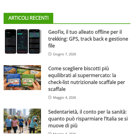
ARTICOLI RECENTI
GeoFix, il tuo alleato offline per il
trekking: GPS, track back e gestione
file
Giugno 7, 2026
Come scegliere biscotti più
equilibrati al supermercato: la
check-list nutrizionale scaffale per
scaffale
Maggio 4, 2026
Sedentarietà, il conto per la sanità:
quanto può risparmiare l’Italia se si
muove di più
Maggio 3, 2026