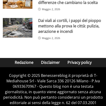
differenze che cambiano la scelta
Maggio 2, 2026
Dai viali ai cortili, i pappi del pioppo
mettono alla prova le città: pulizia,
aerazione e incendi
Maggio 2, 2026
Redazione
Disclaimer
Privacy policy
Copyright © 2025 Benessereblog.it proprietà di T-
Mediahouse Srl - Viale Sarca 336 20126 Milano - P.Iva
06933670967 - Questo blog non è una testata
giornalistica, in quanto viene aggiornato senza alcuna
periodicità. Non può pertanto considerarsi un prodotto
editoriale ai sensi della legge n. 62 del 07.03.2001